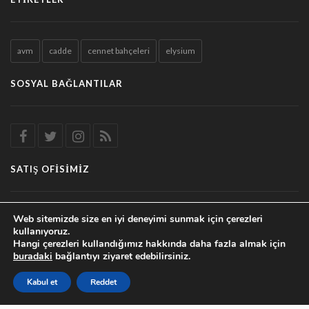
avm
cadde
cennet bahçeleri
elysium
SOSYAL BAĞLANTILAR
SATIŞ OFISIMIZ
Malatya caddesi, Cumhuriyet mahallesi, no:10/2
Web sitemizde size en iyi deneyimi sunmak için çerezleri
kullanıyoruz.
Elazığ / Merkez
Hangi çerezleri kullandığımız hakkında daha fazla almak için
buradaki
bağlantıyı ziyaret edebilirsiniz.
0424 247 75 75
Kabul et
Reddet