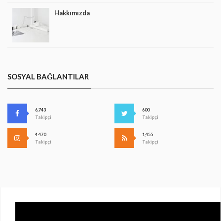
Hakkımızda
SOSYAL BAĞLANTILAR
6,743
600
Takipçi
Takipçi
4.470
1,455
Takipçi
Takipçi