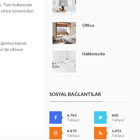
z. Tüm kullanıcılar
 sitesi yöneticileri
Office
tuğumuz kişisel
eri de silmeyi
Hakkımızda
SOSYAL BAĞLANTILAR
6,743
600
Takipçi
Takipçi
4.470
1,455
Takipçi
Takipçi