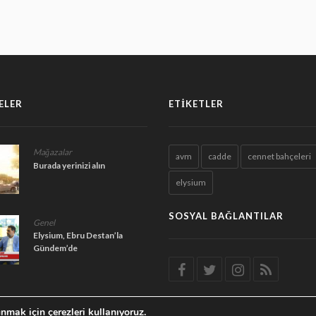
ELER
ETIKETLER
Mağazalar
avm
cadde
cennet bahçeleri
Burada yerinizi alın
elysium
SOSYAL BAĞLANTILAR
Genel
Elysium, Ebru Destan’la
Gündem’de
nmak için çerezleri kullanıyoruz.