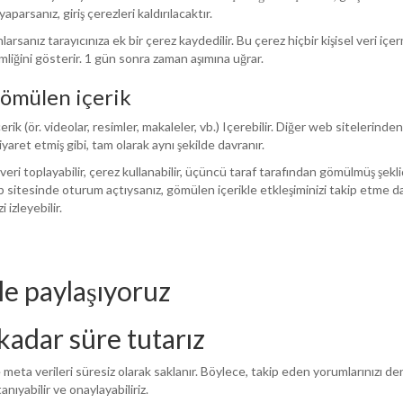
parsanız, giriş çerezleri kaldırılacaktır.
arsanız tarayıcınıza ek bir çerez kaydedilir. Bu çerez hiçbir kişisel veri i
mliğini gösterir. 1 gün sonra zaman aşımına uğrar.
gömülen içerik
ik (ör. videolar, resimler, makaleler, vb.) Içerebilir. Diğer web sitelerinde
iyaret etmiş gibi, tam olarak aynı şekilde davranır.
veri toplayabilir, çerez kullanabilir, üçüncü taraf tarafından gömülmüş şekli
b sitesinde oturum açtıysanız, gömülen içerikle etkleşiminizi takip etme d
 izleyebilir.
le paylaşıyoruz
 kadar süre tutarız
e meta verileri süresiz olarak saklanır. Böylece, takip eden yorumlarınızı 
nıyabilir ve onaylayabiliriz.