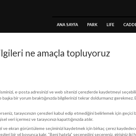
ANA SAYFA
PARK
LIFE
CADD
ilgileri ne amaçla topluyoruz
 isminizi, e-posta adresinizi ve web sitenizi çerezlerde kaydetmeyi seçebilir
e başka bir yorum bıraktığınızda bilgilerinizi tekrar doldurmanız gerekmez. B
erseniz, tarayıcınızın çerezleri kabul edip etmediğini belirlemek için geçici 
isel veri içermez ve tarayıcınızı kapattığınızda atılır.
rinizi ve ekran görüntüleme seçiminizi kaydetmek için birkaç çerez kaydedeceğ
zleri bir yıl boyunca kalır. “Beni hatırla” seçeneğini seçereniz, girişiniz ik