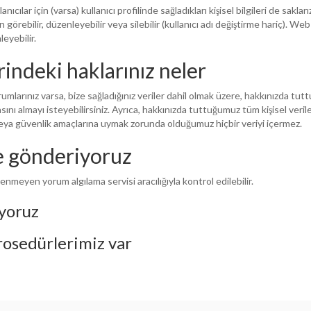
ıcılar için (varsa) kullanıcı profilinde sağladıkları kişisel bilgileri de sakları
an görebilir, düzenleyebilir veya silebilir (kullanıcı adı değiştirme hariç). Web
leyebilir.
rindeki haklarınız neler
umlarınız varsa, bize sağladığınız veriler dahil olmak üzere, hakkınızda tut
asını almayı isteyebilirsiniz. Ayrıca, hakkınızda tuttuğumuz tüm kişisel veril
al veya güvenlik amaçlarına uymak zorunda olduğumuz hiçbir veriyi içermez.
e gönderiyoruz
enmeyen yorum algılama servisi aracılığıyla kontrol edilebilir.
uyoruz
prosedürlerimiz var