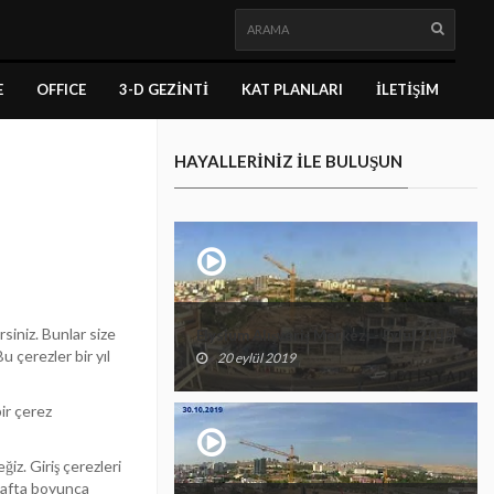
E
OFFICE
3-D GEZINTI
KAT PLANLARI
İLETIŞIM
HAYALLERINIZ ILE BULUŞUN
siniz. Bunlar size
Elysium Alışveriş Merkezi - Eylül 2019
u çerezler bir yıl
20 eylül 2019
bir çerez
iz. Giriş çerezleri
i hafta boyunca