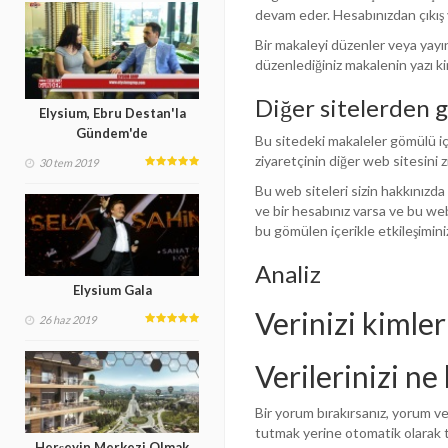
devam eder. Hesabınızdan çıkış ya
Bir makaleyi düzenler veya yayınl
düzenlediğiniz makalenin yazı ki
Diğer sitelerden 
Elysium, Ebru Destan'la
Gündem'de
Bu sitedeki makaleler gömülü içer
ziyaretçinin diğer web sitesini z
30 tem 2019
Bu web siteleri sizin hakkınızda 
ve bir hesabınız varsa ve bu we
bu gömülen içerikle etkileşiminizi
Analiz
Elysium Gala
Verinizi kimler
26 haz 2019
Verilerinizi ne
Bir yorum bırakırsanız, yorum v
tutmak yerine otomatik olarak ta
Herşeyin Merkezi Olmak