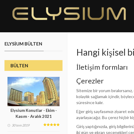
ELYSIUM BÜLTEN
Hangi kişisel b
İletişim formları
BÜLTEN
Çerezler
Sitemize bir yorum bırakırsanız,
kolaylık sağlamak içindir, böylec
süresince kalır.
Elysium Konutlar - Ekim -
Eğer giriş sayfasımızı ziyaret ed
Kasım - Aralık 2021
ayarlayacağız. Bu çerez hiçbir kiş
30 tem 2019
Giriş yaptığınızda, giriş bilgile
iki gün ve ekran seçenekleri çere