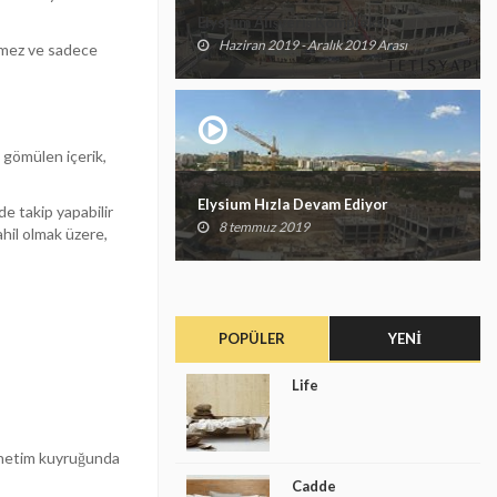
Elysium Alışveriş Kompleksi
Haziran 2019 - Aralık 2019 Arası
çermez ve sadece
n gömülen içerik,
Elysium Hızla Devam Ediyor
de takip yapabilir
8 temmuz 2019
ahil olmak üzere,
POPÜLER
YENI
Life
denetim kuyruğunda
Cadde